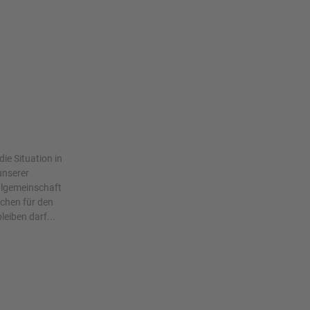
ie Situation in
unserer
ulgemeinschaft
ichen für den
leiben darf...