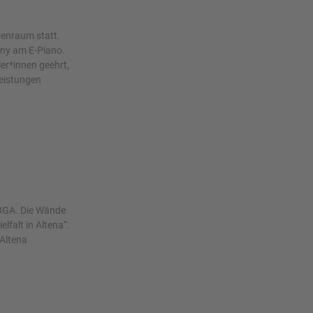
renraum statt.
rny am E-Piano.
er*innen geehrt,
Leistungen
 BGA. Die Wände
falt in Altena“.
 Altena