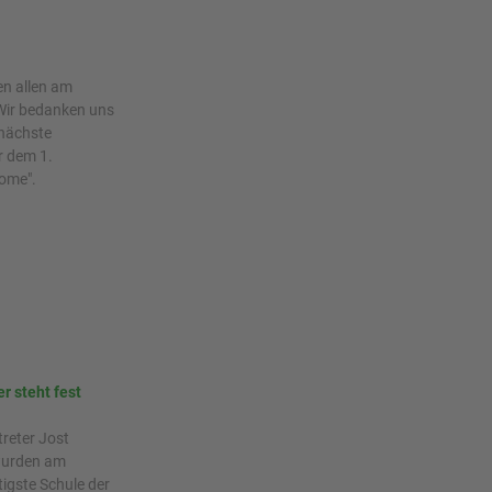
en allen am
 Wir bedanken uns
 nächste
r dem 1.
Home".
r steht fest
treter Jost
wurden am
tigste Schule der