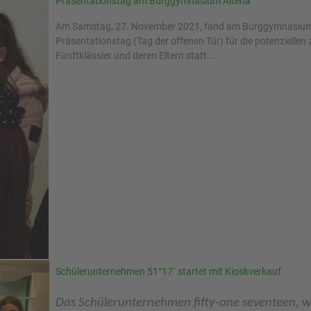
Präsentationstag am Burggymnasium Altena
Am Samstag, 27. November 2021, fand am Burggymnasium
Präsentationstag (Tag der offenen Tür) für die potenziellen
Fünftklässler und deren Eltern statt...
Schülerunternehmen 51°17´ startet mit Kioskverkauf
Das Schülerunternehmen fifty-one seventeen, w