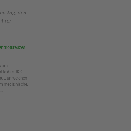
enstag, den
ihrer
endrotkreuzes
es am
atte das JRK
aut, an welchen
m medizinische,
..