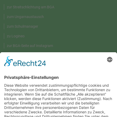
zur Streitschlichtung am BGA
zum Ungarnaustausch
zum Schulmanager
zu Logineo
zur BGA-Seite auf Instagram
GRÜNE UMWELT-BOX