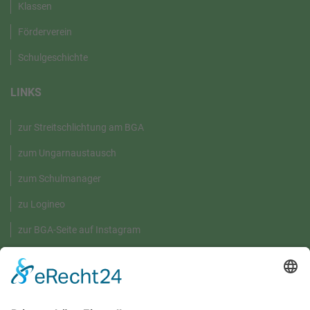
Klassen
Förderverein
Schulgeschichte
LINKS
zur Streitschlichtung am BGA
zum Ungarnaustausch
zum Schulmanager
zu Logineo
zur BGA-Seite auf Instagram
GRÜNE UMWELT-BOX