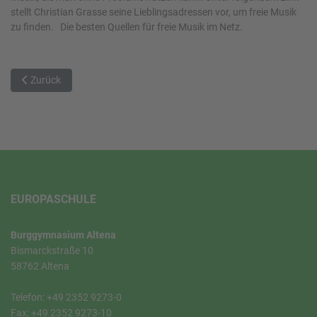
stellt Christian Grasse seine Lieblingsadressen vor, um freie Musik
zu finden. Die besten Quellen für freie Musik im Netz.
Vorheriger Beitrag: Wer sind die Medienscouts an unserer Schule?
Zurück
EUROPASCHULE
Burggymnasium Altena
Bismarckstraße 10
58762 Altena
Telefon: +49 2352 9273-0
Fax: +49 2352 9273-10