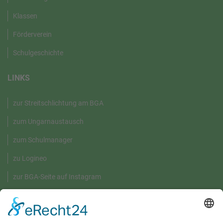
Klassen
Förderverein
Schulgeschichte
LINKS
zur Streitschlichtung am BGA
zum Ungarnaustausch
zum Schulmanager
zu Logineo
zur BGA-Seite auf Instagram
GRÜNE UMWELT-BOX