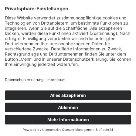
© 2026 Burggymnasium Altena | Alle Rechte vorbehalten.