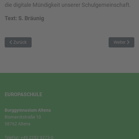
die digitale Mündigkeit unserer Schulgemeinschaft.
Text: S. Bräunig
Vorheriger Beitrag: Neues Jahr neue Chance beim Bieber Wettbewe
Nächster Bei
Zurück
Weiter
EUROPASCHULE
Burggymnasium Altena
Bismarckstraße 10
58762 Altena
Telefon: +49 2352 9273-0