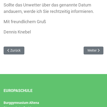
Sollte das Unwetter über das genannte Datum
andauern, werde ich Sie rechtzeitig informieren.
Mit freundlichem Gruß
Dennis Knebel
Vorheriger Beitrag: Medienscouts in der WDR Lokalzeit – Einsatz für
Nächster Bei
Zurück
Weiter
EUROPASCHULE
Burggymnasium Altena