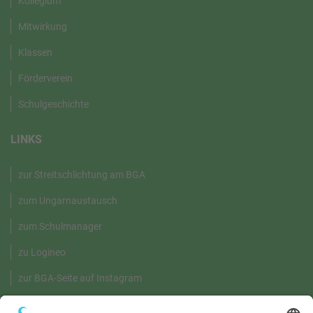
Kollegium
Mitwirkung
Klassen
Förderverein
Schulgeschichte
LINKS
zur Streitschlichtung am BGA
zum Ungarnaustausch
zum Schulmanager
zu Logineo
zur BGA-Seite auf Instagram