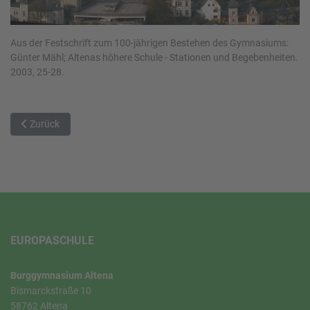
Aus der Festschrift zum 100-jährigen Bestehen des Gymnasiums:
Günter Mähl; Altenas höhere Schule - Stationen und Begebenheiten.
2003, 25-28.
Vorheriger Beitrag: Nachkriegszeit
Zurück
EUROPASCHULE
Burggymnasium Altena
Bismarckstraße 10
58762 Altena