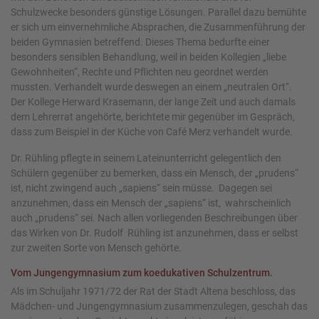
Schulzwecke besonders günstige Lösungen. Parallel dazu bemühte
er sich um einvernehmliche Absprachen, die Zusammenführung der
beiden Gymnasien betreffend. Dieses Thema bedurfte einer
besonders sensiblen Behandlung, weil in beiden Kollegien „liebe
Gewohnheiten“, Rechte und Pflichten neu geordnet werden
mussten. Verhandelt wurde deswegen an einem „neutralen Ort“.
Der Kollege Herward Krasemann, der lange Zeit und auch damals
dem Lehrerrat angehörte, berichtete mir gegenüber im Gespräch,
dass zum Beispiel in der Küche von Café Merz verhandelt wurde.
Dr. Rühling pflegte in seinem Lateinunterricht gelegentlich den
Schülern gegenüber zu bemerken, dass ein Mensch, der „prudens“
ist, nicht zwingend auch „sapiens“ sein müsse. Dagegen sei
anzunehmen, dass ein Mensch der „sapiens“ ist, wahrscheinlich
auch „prudens“ sei. Nach allen vorliegenden Beschreibungen über
das Wirken von Dr. Rudolf Rühling ist anzunehmen, dass er selbst
zur zweiten Sorte von Mensch gehörte.
Vom Jungengymnasium zum koedukativen Schulzentrum.
Als im Schuljahr 1971/72 der Rat der Stadt Altena beschloss, das
Mädchen- und Jungengymnasium zusammenzulegen, geschah das