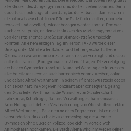
Millionen Mark teuren Anbau. Dieser Neubau war soweit fertig, dass
alle Klassen des Jungengymnasiums dort einziehen konnten. Dann
dauerte es noch ungefähr ein Jahr, bis der Altbau, in dem vor allem
die naturwissenschaftlichen Räume Platz finden sollten, nunmehr
renoviert und erweitert, wieder bezogen werden konnte. Das war
auch der Zeitpunkt, an dem die Klassen des Mädchengymnasiums
von der Fritz-Thomée-Straße zur Bismarckstraße umsiedeln
konnten. An einem einzigen Tag, im Herbst 1978 wurde dieser
Umzug unter Mithilfe aller Schüler und Lehrer geschafft. Beide
Gymnasien waren nunmehr zu einem einzigen vereinigt, und dieses
sollte den Namen „Burggymnasium Altena“ tragen. Die Vereinigung
der beiden Gymnasien konstruktiv und bei Wahrung der Interessen
aller beteiligten Gremien auch harmonisch voranzutreiben, oblag
und gelang Alfred Werthmann. In seinem Pflichtbewusstsein gegen
sich selbst hart, im Vorgehen konziliant aber konsequent, gelang
dem Schulleiter Werthmann, die Wünsche von Schülerschaft,
Lehrkörper, Schulträger, Rat und Verwaltung zu harmonisieren.
Arno Hohage schrieb zur Verabschiedung von Oberstudiendirektor
Alfred Wertmann: „...Bei einem solchen Engagement ist es nicht
verwunderlich, dass sich die Zusammenlegung der Altenaer
Gymnasien ohne Querelen vollzog, obgleich im Vorfeld wohl
Animositäten hochkamen. Die Stadt Altena wird ihm wegen seiner