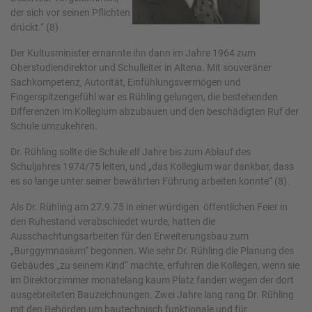
der sich vor seinen Pflichten
drückt.“ (8)
Der Kultusminister ernannte ihn dann im Jahre 1964 zum
Oberstudiendirektor und Schulleiter in Altena. Mit souveräner
Sachkompetenz, Autorität, Einfühlungsvermögen und
Fingerspitzengefühl war es Rühling gelungen, die bestehenden
Differenzen im Kollegium abzubauen und den beschädigten Ruf der
Schule umzukehren.
Dr. Rühling sollte die Schule elf Jahre bis zum Ablauf des
Schuljahres 1974/75 leiten, und „das Kollegium war dankbar, dass
es so lange unter seiner bewährten Führung arbeiten konnte“ (8).
Als Dr. Rühling am 27.9.75 in einer würdigen öffentlichen Feier in
den Ruhestand verabschiedet wurde, hatten die
Ausschachtungsarbeiten für den Erweiterungsbau zum
„Burggymnasium“ begonnen. Wie sehr Dr. Rühling die Planung des
Gebäudes „zu seinem Kind“ machte, erfuhren die Kollegen, wenn sie
im Direktorzimmer monatelang kaum Platz fanden wegen der dort
ausgebreiteten Bauzeichnungen. Zwei Jahre lang rang Dr. Rühling
mit den Behörden um bautechnisch funktionale und für