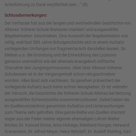
Amtsführung zu Dank verpflichtet sein...“ (8).
Schlussbemerkungen:
Der Verfasser hat aus der langen und wechselvollen Geschichte von
Altenas` höherer Schule Stationen markiert und ausgewählte
Begebenheiten beschrieben. Eine Auswahl der Begebenheiten war
nötig, weil fast 380 Jahre Schulgeschichte sich in einem Aufsatz
vorliegenden Umfanges nur fragmentarisch darstellen lassen. So
blieben u.a. die Gründung und die Entwicklung des Lyzeums
genauso unerwähnt wie der ehemals evangelisch stiftische
Charakter des Jungengymnasiums. Aber über Altenas höheres
Schulwesen ist in der Vergangenheit schon viel geschrieben
worden. Alles lässt sich nachlesen. So gesehen präsentiert der
vorliegende Aufsatz auch keine echten Neuigkeiten. Er ist vielmehr
der Versuch, die Geschichte der höheren Schule Altenas bei Setzung
ausgewählter Schwerpunkte zusammenzufassen. Dabei haben die
im Quellenverzeichnis genannten Aufsätze und Untersuchungen
zum Thema sehr geholfen. Eine ganze Reihe von Quellen stammt
sogar aus der Feder meiner eigenen ehemaligen Lehrer Walter
Böcker, Dr. Konrad Dröse, Arno Hohage, Reinhard Hunger, Herward
Krasemann, Dr. Alfred Meyer, Heinz Retzlaff, Dr. Rudolf Rühling, Karl