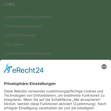
LINKS
zur Streitschlichtung am BGA
zum Ungarnaustausch
zum Schulmanager
zu Logineo
zur BGA-Seite auf Instagram
GRÜNE UMWELT-BOX