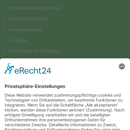
zur Streitschlichtung am BGA
zum Ungarnaustausch
zum Schulmanager
zu Logineo
zur BGA-Seite auf Instagram
GRÜNE UMWELT-BOX