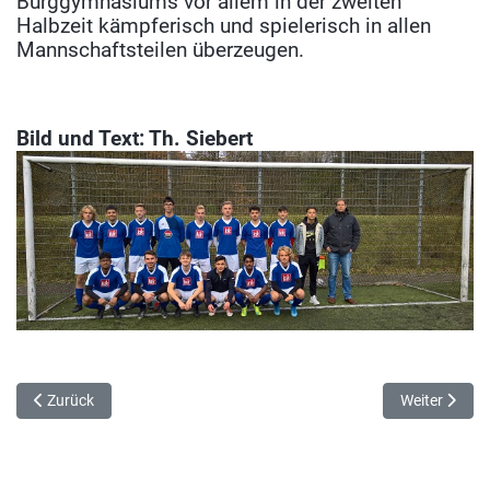
Burggymnasiums vor allem in der zweiten
Halbzeit kämpferisch und spielerisch in allen
Mannschaftsteilen überzeugen.
Bild und Text: Th. Siebert
Vorheriger Beitrag: 1. Platz bei der Hallenhandball-Kreismeistersch
Nächster Bei
Zurück
Weiter