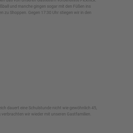
en das von unseren Gasteltern vorbereitete Picknick.
Fußball und manche gingen sogar mit den Füßen ins
hen zu Shoppen. Gegen 17:30 Uhr stiegen wir in den
eich dauert eine Schulstunde nicht wie gewöhnlich 45,
g verbrachten wir wieder mit unseren Gastfamilien.