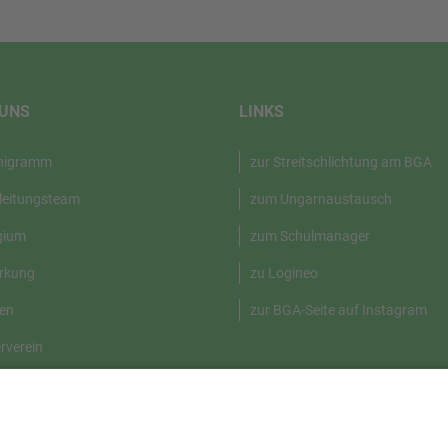
 UNS
LINKS
nigramm
zur Streitschlichtung am BGA
leitungsteam
zum Ungarnaustausch
gium
zum Schulmanager
rkung
zu Logineo
en
zur BGA-Seite auf Instagram
rverein
geschichte