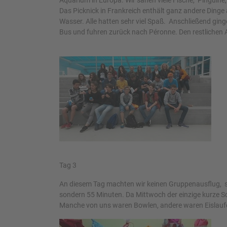
Aquarium in Europa. Wir sahen viele Fische, Pinguine
Das Picknick in Frankreich enthält ganz andere Dinge
Wasser. Alle hatten sehr viel Spaß. Anschließend ging
Bus und fuhren zurück nach Péronne. Den restlichen 
Tag 3
An diesem Tag machten wir keinen Gruppenausflug, son
sondern 55 Minuten. Da Mittwoch der einzige kurze Sc
Manche von uns waren Bowlen, andere waren Eislaufe