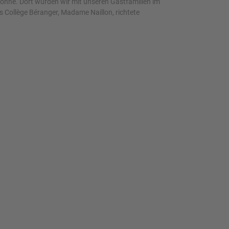
éronne. Dort wurden wir mit unseren Gastfamilien im
 Collège Béranger, Madame Naillon, richtete