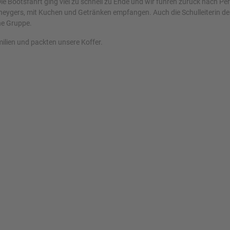
ie Bootsfahrt ging viel zu schnell zu Ende und wir fuhren zurück nach P
eygers, mit Kuchen und Getränken empfangen. Auch die Schulleiterin des
he Gruppe.
ilien und packten unsere Koffer.