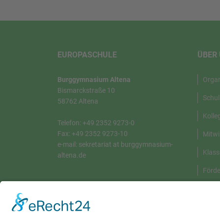
EUROPASCHULE
ÜBER
Burggymnasium Altena
Orga
Bismarckstraße 10
Schul
58762 Altena
Kolle
Telefon: +49 2352 9273-0
Fax: +49 2352 9273-10
Mitwi
e-mail: sekretariat at burggymnasium-
Klass
altena.de
Förde
DATENSCHUTZERKLÄRUNG
Schul
Kontakt