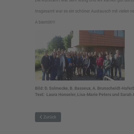
Die Rückfahrt war sehr lustig und wir kamen gut durc
Insgesamt war es ein schöner Austausch mit vielen n
A bientôt!!!
Bild: D. Solmecke, B. Basseux, A. Brunscheidt-Hafer
Text: Laura Honseler, Lisa-Marie Peters und Sarah
Vorheriger Beitrag: Delegation aus Altena besucht
Zurück