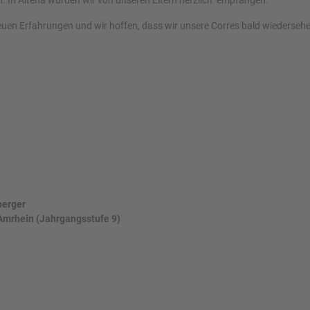
h. In Altena wurden wir von unseren Eltern herzlich empfangen.
euen Erfahrungen und wir hoffen, dass wir unsere Corres bald wiederseh
berger
 Amrhein (Jahrgangsstufe 9)
 französische Partnerstadt Péronne (12.11.2023)