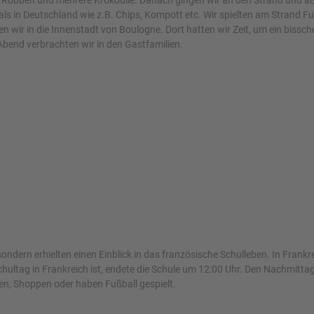
, Robben und mehrere Krokodile. Danach gingen wir an den Strand und aß
 als in Deutschland wie z.B. Chips, Kompott etc. Wir spielten am Strand 
en wir in die Innenstadt von Boulogne. Dort hatten wir Zeit, um ein bissc
Abend verbrachten wir in den Gastfamilien.
dern erhielten einen Einblick in das französische Schulleben. In Frankr
hultag in Frankreich ist, endete die Schule um 12:00 Uhr. Den Nachmitta
n, Shoppen oder haben Fußball gespielt.