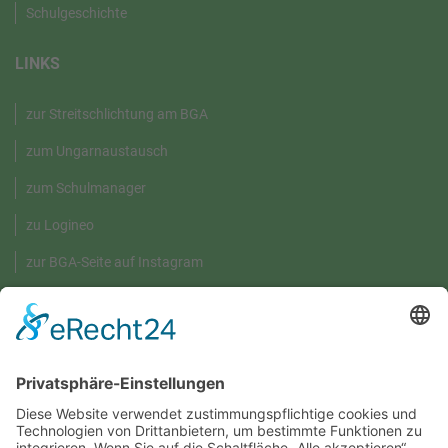
Schulgeschichte
LINKS
zur Streitschlichtung am BGA
zum Ungarnaustausch
zum Schulmanager
zu Logineo
zur BGA-Seite auf Instagram
GRÜNE UMWELT-BOX