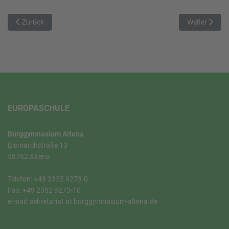
Vorheriger Beitrag: Spanienaustausch 2018 in Madrid
Nächster Bei
Zurück
Weiter
EUROPASCHULE
Burggymnasium Altena
Bismarckstraße 10
58762 Altena
Telefon: +49 2352 9273-0
Fax: +49 2352 9273-10
e-mail: sekretariat at burggymnasium-altena.de