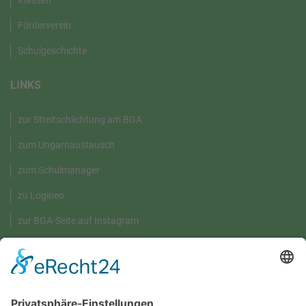
Förderverein
Schulgeschichte
LINKS
zur Streitschlichtung am BGA
zum Ungarnaustausch
zum Schulmanager
zu Logineo
zur BGA-Seite auf Instagram
GRÜNE UMWELT-BOX