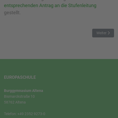
entsprechenden Antrag an die Stufenleitung
gestellt.
Nächster Beit
Weiter
EUROPASCHULE
Burggymnasium Altena
Bismarckstraße 10
58762 Altena
Telefon: +49 2352 9273-0