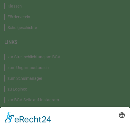
Klassen
Förderverein
Schulgeschichte
LINKS
zur Streitschlichtung am BGA
zum Ungarnaustausch
zum Schulmanager
zu Logineo
zur BGA-Seite auf Instagram
GRÜNE UMWELT-BOX