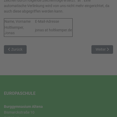
Zeichen durch folgende Zeichenfolge ersetzt: "at". Eine
automatische Verlinkung wird von uns nicht mehr eingerichtet, da
auch diese abgegriffen werden kann.
Name, Vorname
E-Mail-Adresse
Holtkemper,
jonas at holtkemper.de
Jonas
Vorheriger Beitrag: Mailliste des Abiturjahrgangs 2007
Nächster Beit
Zurück
Weiter
EUROPASCHULE
Burggymnasium Altena
Bismarckstraße 10