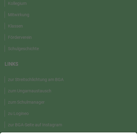
Kollegium
Mitwirkung
Klassen
Förderverein
Schulgeschichte
LINKS
zur Streitschlichtung am BGA
zum Ungarnaustausch
zum Schulmanager
zu Logineo
zur BGA-Seite auf Instagram