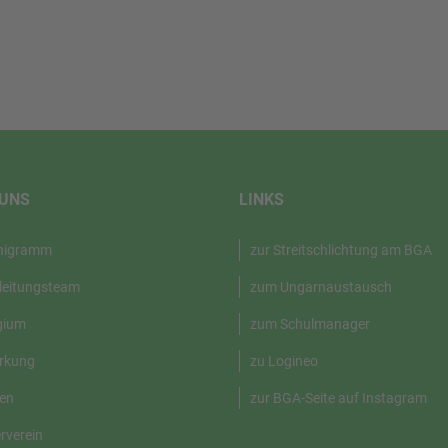
 UNS
LINKS
nigramm
zur Streitschlichtung am BGA
leitungsteam
zum Ungarnaustausch
gium
zum Schulmanager
rkung
zu Logineo
en
zur BGA-Seite auf Instagram
rverein