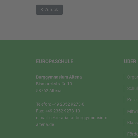
Vorheriger Beitrag: Abschlüsse
Zurück
EUROPASCHULE
ÜBER
Burggymnasium Altena
Orga
Bismarckstraße 10
Schul
58762 Altena
Kolle
Telefon: +49 2352 9273-0
Fax: +49 2352 9273-10
Mitwi
e-mail: sekretariat at burggymnasium-
Klass
altena.de
Förde