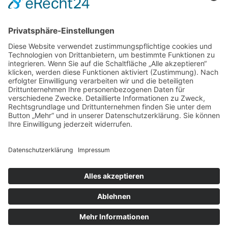
© 2026 Burggymnasium Altena | Alle Rechte vorbehalten.