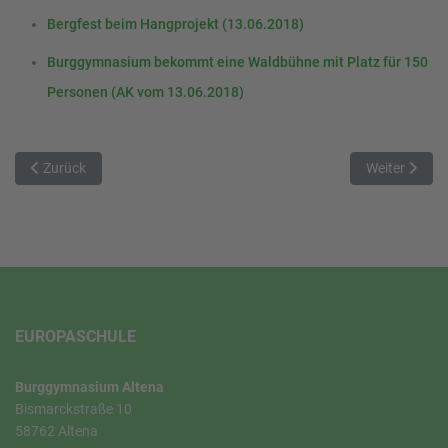
Bergfest beim Hangprojekt (13.06.2018)
Burggymnasium bekommt eine Waldbühne mit Platz für 150
Personen (AK vom 13.06.2018)
Vorheriger Beitrag: Update: Fit für die Zukunft - Calliope mini (Ein
Nächster Bei
Zurück
Weiter
EUROPASCHULE
Burggymnasium Altena
Bismarckstraße 10
58762 Altena