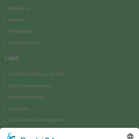
Mitwirkung
Klassen
Förderverein
Schulgeschichte
LINKS
zur Streitschlichtung am BGA
zum Ungarnaustausch
zum Schulmanager
zu Logineo
zur BGA-Seite auf Instagram
GRÜNE UMWELT-BOX