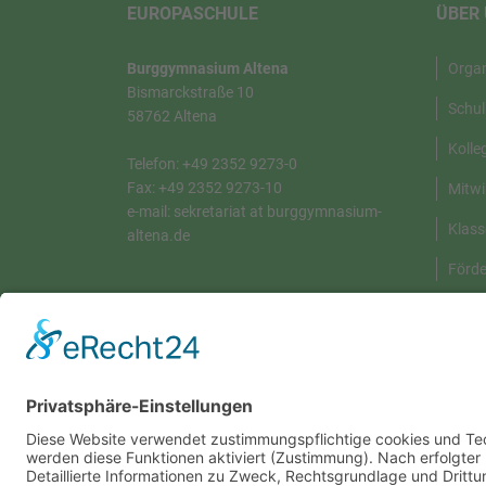
EUROPASCHULE
ÜBER
Burggymnasium Altena
Orga
Bismarckstraße 10
Schul
58762 Altena
Kolle
Telefon: +49 2352 9273-0
Fax: +49 2352 9273-10
Mitwi
e-mail: sekretariat at burggymnasium-
Klass
altena.de
Förde
DATENSCHUTZERKLÄRUNG
Schul
Kontakt
Impressum
Disclaimer