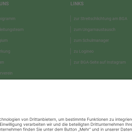
 UNS
LINKS
nigramm
zur Streitschlichtung am BGA
leitungsteam
zum Ungarnaustausch
gium
zum Schulmanager
rkung
zu Logineo
en
zur BGA-Seite auf Instagram
rverein
geschichte