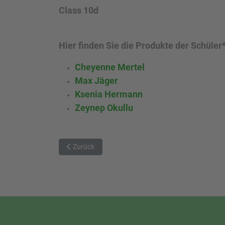
Class 10d
Hier finden Sie die Produkte der Schüler
Cheyenne Mertel
Max Jäger
Ksenia Hermann
Zeynep Okullu
Vorheriger Beitrag: Auf Entdeckungstour in der Lut
Zurück