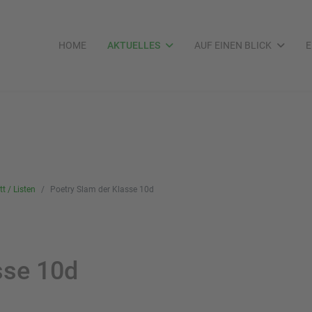
HOME
AKTUELLES
AUF EINEN BLICK
E
t / Listen
Poetry Slam der Klasse 10d
sse 10d