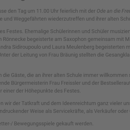
lasse den Tag um 11.00 Uhr feierlich mit der
Ode an die Fr
und Weggefährten wiederzutreffen und ihrer alten Schu
des Festes. Ehemalige Schülerinnen und Schüler musiziert
Rönnecke begeisterte am Saxophon gemeinsam mit Melan
ndra Sidiroupoulo und Laura Meulenberg begeisterten mi
nter der Leitung von Frau Bräunig stellten die Gesangkl
die Gäste, die an ihrer alten Schule immer willkommen s
ende Bürgermeisterin Frau Freissler und der Bestselleraut
r einer der Höhepunkte des Festes.
en wir der Tatkraft und dem Ideenreichtum ganz vieler un
indruckender Weise als Servicekräfte, als Verkäufer ode
letter-/ Bewegungsspiele gekauft werden.