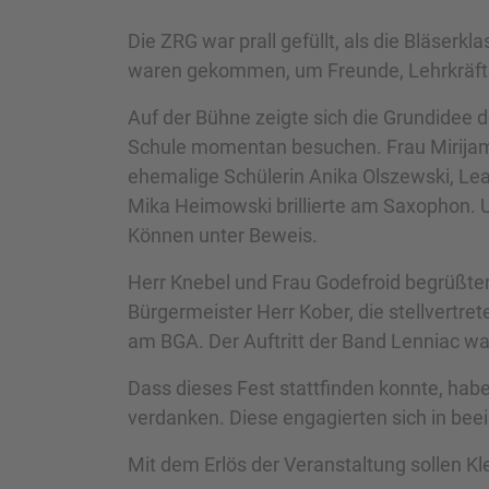
Die ZRG war prall gefüllt, als die Bläserk
waren gekommen, um Freunde, Lehrkräfte 
Auf der Bühne zeigte sich die Grundidee 
Schule momentan besuchen. Frau Mirijam 
ehemalige Schülerin Anika Olszewski, Lea
Mika Heimowski brillierte am Saxophon. U
Können unter Beweis.
Herr Knebel und Frau Godefroid begrüßten 
Bürgermeister Herr Kober, die stellvertret
am BGA. Der Auftritt der Band Lenniac wa
Dass dieses Fest stattfinden konnte, hab
verdanken. Diese engagierten sich in bee
Mit dem Erlös der Veranstaltung sollen K