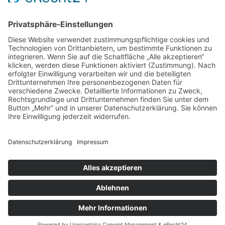
© 2026 Burggymnasium Altena | Alle Rechte vorbehalten.