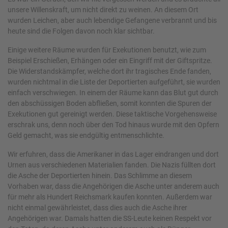
unsere Willenskraft, um nicht direkt zu weinen. An diesem Ort
wurden Leichen, aber auch lebendige Gefangene verbrannt und bis
heute sind die Folgen davon noch klar sichtbar.
Einige weitere Räume wurden für Exekutionen benutzt, wie zum
Beispiel Erschießen, Erhängen oder ein Eingriff mit der Giftspritze.
Die Widerstandskämpfer, welche dort ihr tragisches Ende fanden,
wurden nichtmal in die Liste der Deportierten aufgeführt, sie wurden
einfach verschwiegen. In einem der Räume kann das Blut gut durch
den abschüssigen Boden abfließen, somit konnten die Spuren der
Exekutionen gut gereinigt werden. Diese taktische Vorgehensweise
erschrak uns, denn noch über den Tod hinaus wurde mit den Opfern
Geld gemacht, was sie endgültig entmenschlichte.
Wir erfuhren, dass die Amerikaner in das Lager eindrangen und dort
Urnen aus verschiedenen Materialien fanden. Die Nazis füllten dort
die Asche der Deportierten hinein. Das Schlimme an diesem
Vorhaben war, dass die Angehörigen die Asche unter anderem auch
für mehr als Hundert Reichsmark kaufen konnten. Außerdem war
nicht einmal gewährleistet, dass dies auch die Asche ihrer
Angehörigen war. Damals hatten die SS-Leute keinen Respekt vor