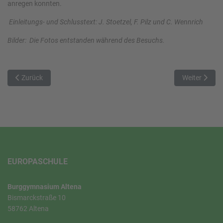
anregen konnten.
Einleitungs- und Schlusstext: J. Stoetzel, F. Pilz und C. Wennrich
Bilder: Die Fotos entstanden während des Besuchs.
Vorheriger Beitrag: Informationen zum 1. Schultag
Nächster Bei
Zurück
Weiter
EUROPASCHULE
Burggymnasium Altena
Bismarckstraße 10
58762 Altena