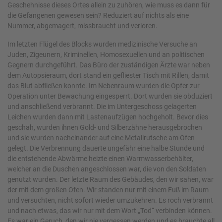
Geschehnisse dieses Ortes allein zu zuhören, wie muss es dann für
die Gefangenen gewesen sein? Reduziert auf nichts als eine
Nummer, abgemagert, missbraucht und verloren.
Im letzten Flügel des Blocks wurden medizinische Versuche an
Juden, Zigeunern, Kriminellen, Homosexuellen und an politischen
Gegnern durchgeführt. Das Büro der zuständigen Ärzte war neben
dem Autopsieraum, dort stand ein gefliester Tisch mit Rillen, damit
das Blut abfließen konnte. Im Nebenraum wurden die Opfer zur
Operation unter Bewachung eingesperrt. Dort wurden sie obduziert
und anschließend verbrannt. Die im Untergeschoss gelagerten
Leichen wurden dann mit Lastenaufzügen hochgeholt. Bevor dies
geschah, wurden ihnen Gold- und Silberzähne herausgebrochen
und sie wurden nacheinander auf eine Metallrutsche am Ofen
gelegt. Die Verbrennung dauerte ungefähr eine halbe Stunde und
die entstehende Abwärme heizte einen Warmwasserbehälter,
welcher an die Duschen angeschlossen war, die von den Soldaten
genutzt wurden. Der letzte Raum des Gebäudes, den wir sahen, war
der mit dem großen Ofen. Wir standen nur mit einem Fuß im Raum
und versuchten, nicht sofort wieder umzukehren. Es roch verbrannt
und nach etwas, das wir nur mit dem Wort „Tod“ verbinden können.
Es war ein Geruch, den wir nie vergessen werden und es brauchte all