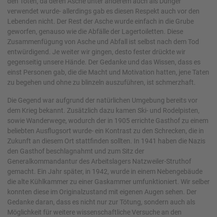
den Toten, da deren Asche unter anderem auch als Dünger
verwendet wurde- allerdings gab es diesen Respekt auch vor den
Lebenden nicht. Der Rest der Asche wurde einfach in die Grube
geworfen, genauso wie die Abfälle der Lagertoiletten. Diese
Zusammenfügung von Asche und Abfall ist selbst nach dem Tod
entwürdigend. Je weiter wir gingen, desto fester drückte wir
gegenseitig unsere Hände. Der Gedanke und das Wissen, dass es
einst Personen gab, die die Macht und Motivation hatten, jene Taten
zu begehen und ohne zu blinzeln auszuführen, ist schmerzhaft.
Die Gegend war aufgrund der natürlichen Umgebung bereits vor
dem Krieg bekannt. Zusätzlich dazu kamen Ski- und Rodelpisten,
sowie Wanderwege, wodurch der in 1905 errichte Gasthof zu einem
beliebten Ausflugsort wurde- ein Kontrast zu den Schrecken, die in
Zukunft an diesem Ort stattfinden sollten. In 1941 haben die Nazis
den Gasthof beschlagnahmt und zum Sitz der
Generalkommandantur des Arbeitslagers Natzweiler-Struthof
gemacht. Ein Jahr später, in 1942, wurde in einem Nebengebäude
die alte Kühlkammer zu einer Gaskammer umfunktioniert. Wir selber
konnten diese im Originalzustand mit eigenen Augen sehen. Der
Gedanke daran, dass es nicht nur zur Tötung, sondern auch als
Möglichkeit für weitere wissenschaftliche Versuche an den