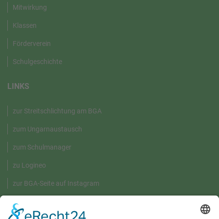
Mitwirkung
Klassen
Förderverein
Schulgeschichte
LINKS
zur Streitschlichtung am BGA
zum Ungarnaustausch
zum Schulmanager
zu Logineo
zur BGA-Seite auf Instagram
GRÜNE UMWELT-BOX