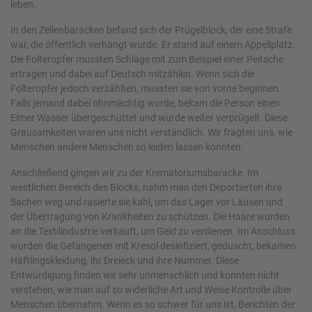
leben.
In den Zellenbaracken befand sich der Prügelblock, der eine Strafe
war, die öffentlich verhängt wurde. Er stand auf einem Appellplatz.
Die Folteropfer mussten Schläge mit zum Beispiel einer Peitsche
ertragen und dabei auf Deutsch mitzählen. Wenn sich die
Folteropfer jedoch verzählten, mussten sie von vorne beginnen.
Falls jemand dabei ohnmächtig wurde, bekam die Person einen
Eimer Wasser übergeschüttet und wurde weiter verprügelt. Diese
Grausamkeiten waren uns nicht verständlich. Wir fragten uns, wie
Menschen andere Menschen so leiden lassen konnten.
Anschließend gingen wir zu der Krematoriumsbaracke. Im
westlichen Bereich des Blocks, nahm man den Deportierten ihre
Sachen weg und rasierte sie kahl, um das Lager vor Läusen und
der Übertragung von Krankheiten zu schützen. Die Haare wurden
an die Textilindustrie verkauft, um Geld zu verdienen. Im Anschluss
wurden die Gefangenen mit Kresol desinfiziert, geduscht, bekamen
Häftlingskleidung, ihr Dreieck und ihre Nummer. Diese
Entwürdigung finden wir sehr unmenschlich und konnten nicht
verstehen, wie man auf so widerliche Art und Weise Kontrolle über
Menschen übernahm. Wenn es so schwer für uns ist, Berichten der